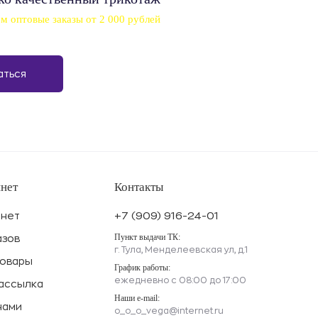
 оптовые заказы от 2 000 рублей
нет
Контакты
инет
+7 (909) 916-24-01
Пункт выдачи ТК:
азов
г. Тула, Менделеевская ул, д.1
товары
График работы:
ежедневно с 08:00 до 17:00
рассылка
Наши e-mail:
нами
o_o_o_vega@internet.ru