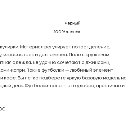
черный
100% хлопок
кулирки. Материал регулирует потоотделение,
у, износостоек и долговечен. Поло с кружевом
тная одежда. Её удачно сочетают с джинсами,
ками-капри. Такие футболки — любимый элемент
 кафе. Вы легко подберёте яркую базовую модель на
ждый день. Футболки-поло — это удобно, практично и
100