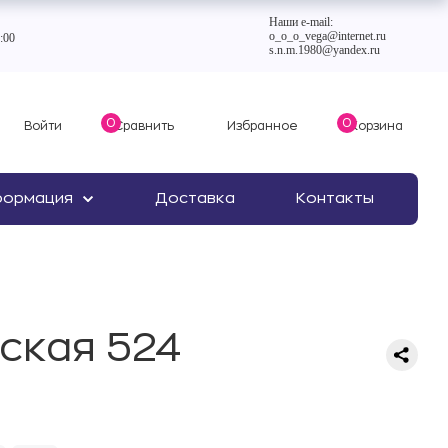
Наши e-mail:
o_o_o_vega@internet.ru
:00
s.n.m.1980@yandex.ru
0
0
Войти
Сравнить
Избранное
Корзина
формация
Доставка
Контакты
ская 524